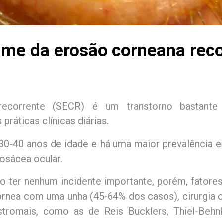
ome da erosão corneana reco
recorrente (SECR) é um transtorno bastante
ráticas clínicas diárias.
s 30-40 anos de idade e há uma maior prevalência
rosácea ocular.
ão ter nenhum incidente importante, porém, fatores
rnea com uma unha (45-64% dos casos), cirurgia ocu
tromais, como as de Reis Bucklers, Thiel-Behnke