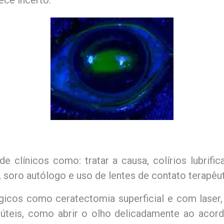
ece incerto.
 clínicos como: tratar a causa, colírios lubrifica
es, soro autólogo e uso de lentes de contato terapêu
icos como ceratectomia superficial e com laser,
 úteis, como abrir o olho delicadamente ao acorda