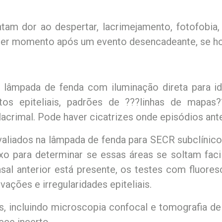
am dor ao despertar, lacrimejamento, fotofobia, h
er momento após um evento desencadeante, se ho
lâmpada de fenda com iluminação direta para ident
itos epiteliais, padrões de ???linhas de mapa
e lacrimal. Pode haver cicatrizes onde episódios an
liados na lâmpada de fenda para SECR subclínic
uxo para determinar se essas áreas se soltam faci
sal anterior está presente, os testes com fluores
vações e irregularidades epiteliais.
s, incluindo microscopia confocal e tomografia de