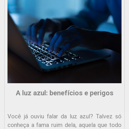
A luz azul: benefícios e perigos
Você já ouviu falar da luz azul? Talvez só
conheça a fama ruim dela, aquela que todo